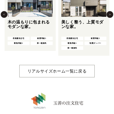
木の温もりに包まれる
美しく整う、上質モダ
モダンな家。
ンな家。
長期優良住宅
耐震等級3
長期優良住宅
耐震等級3
断熱等級5
第一種換気
断熱等級5
制震ダンパー
第一種換気
リアルサイズホーム一覧に戻る