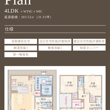
4LDK
＋WTSC＋WIC
延床面積：103.52㎡（31.31坪）
仕様
長期優良住宅
設計住宅性能評価取得
建設住宅性能評価取得
耐震等級3
断熱等級5
制震ダンパー
第一種換気