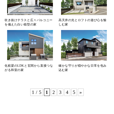
吹き抜けテラスと広々バルコニー
高天井の光とロフトの遊び心を愉
を備えた白い箱型の家
しむ家
化粧梁のLDKと玄関から直接つな
確かな守りが穏やかな日常を包み
がる和室の家
込む家
1 / 5
1
2
3
4
5
»